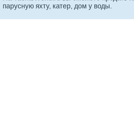
парусную яхту, катер, дом у воды.